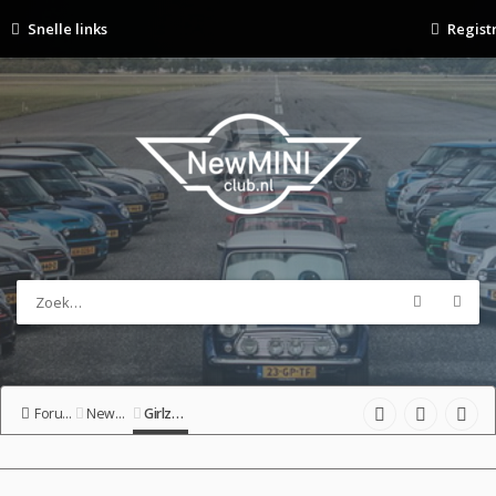
Snelle links
Regist
Forumoverzicht
NewMINIclub clubhuis
Girlzz-corner