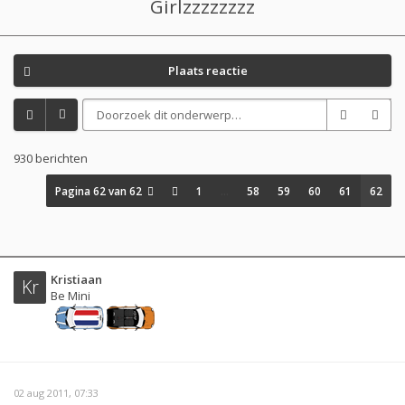
Girlzzzzzzzz
Plaats reactie
930 berichten
Pagina
62
van
62
1
…
58
59
60
61
62
Kristiaan
Kr
Be Mini
02 aug 2011, 07:33