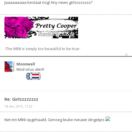
Jaaaaaaaaa bestaat nog! Any news girlssssssss?
-The MINI is simply too beautiful to be true-
Moonwell
Mod virus alert!
Re: Girlzzzzzzzz
18 dec 2015, 17:22
Net mn MINI opgehaald. Genoeg leuke nieuwe dingetjes