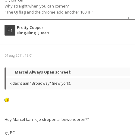
Why straight when you can corner?
"The UJ flag and the chrome add another 100HP"
Pretty Cooper
Pr
Bling-Bling Queen
04 aug 2011, 18:01
Marcel Always Open schreef:
Ik dacht aan "Broadway" (new york).
Hey Marcel kan ik je strepen al bewonderen??
gr, PC