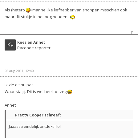
Als (hetero
) mannelijke liefhebber van shoppen misschien ook
maar dit stukje in het oog houden..
Kees en Annet
Ke
Racende reporter
02 aug 2011, 12:40
Ik zie dit nu pas.
Waar sta jij. Dit is wel heel tof zeg
Annet
Pretty Cooper schreef:
Jaaaaaa eindelijk ontdekt!! lol