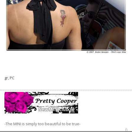
gr, PC
-The MINI is simply too beautiful to be true-