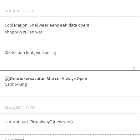
02 aug 2011, 15:58
Cool Marjon! Snel weer eens een date doen!
shoppuh zullen we!
@kristiaan leuk, welkom iig!
Marcel Always Open
Cabrio-King
02 aug 2011, 20:46
Ik dacht aan "Broadway" (new york).
Gr, Marcel