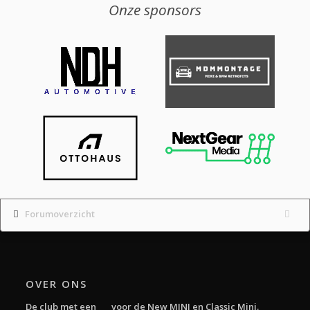
Onze sponsors
Forumoverzicht
OVER ONS
De club met een
voor de New MINI en Classic Mini.