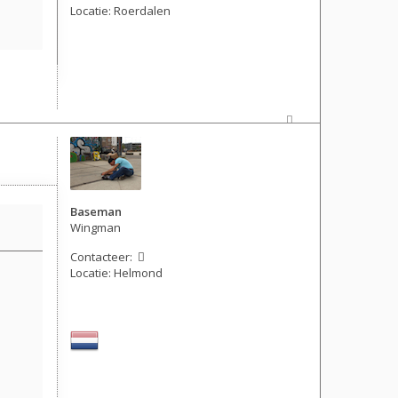
Locatie:
Roerdalen
Berichten: 1509
Lid geworden op:
28 sep 2005, 21:15
Baseman
Wingman
Contacteer:
Locatie:
Helmond
Berichten: 3234
Lid geworden op:
17 aug 2014, 09:08