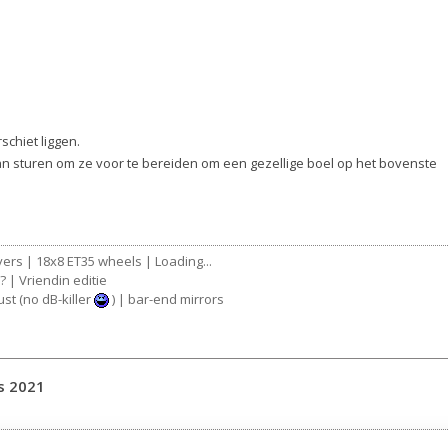
schiet liggen.
aan sturen om ze voor te bereiden om een gezellige boel op het bovenste
ers | 18x8 ET35 wheels | Loading...
 | Vriendin editie
st (no dB-killer
) | bar-end mirrors
s 2021