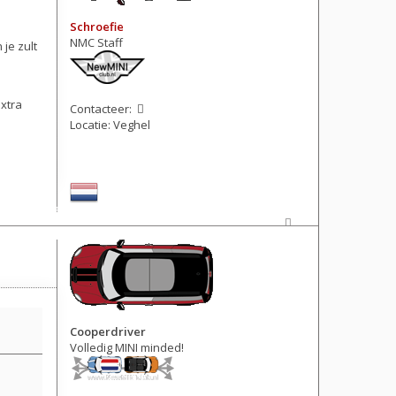
Schroefie
NMC Staff
 je zult
extra
Contacteer:
Locatie:
Veghel
Berichten: 3447
Lid geworden op:
02 jan 2014, 18:12
Cooperdriver
Volledig MINI minded!