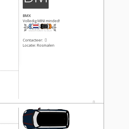
BMX
Volledig MINI minded!
Contacteer:
Locatie:
Rosmalen
Berichten: 6531
Lid geworden op:
17 nov 2016, 13:12