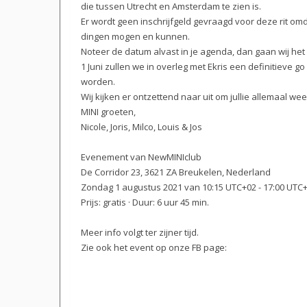
die tussen Utrecht en Amsterdam te zien is.
Er wordt geen inschrijfgeld gevraagd voor deze rit omd
dingen mogen en kunnen.
Noteer de datum alvast in je agenda, dan gaan wij h
1 Juni zullen we in overleg met Ekris een definitieve go 
worden.
Wij kijken er ontzettend naar uit om jullie allemaal 
MINI groeten,
Nicole, Joris, Milco, Louis & Jos
Evenement van NewMINIclub
De Corridor 23, 3621 ZA Breukelen, Nederland
Zondag 1 augustus 2021 van 10:15 UTC+02 - 17:00 UTC
Prijs: gratis · Duur: 6 uur 45 min.
Meer info volgt ter zijner tijd.
Zie ook het event op onze FB page: