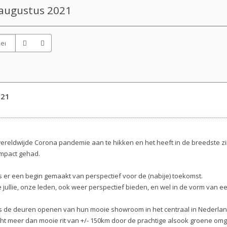
 augustus 2021
021
wereldwijde Corona pandemie aan te hikken en het heeft in de breedste z
impact gehad.
 er een begin gemaakt van perspectief voor de (nabije) toekomst.
e jullie, onze leden, ook weer perspectief bieden, en wel in de vorm van e
us de deuren openen van hun mooie showroom in het centraal in Nederla
ht meer dan mooie rit van +/- 150km door de prachtige alsook groene om