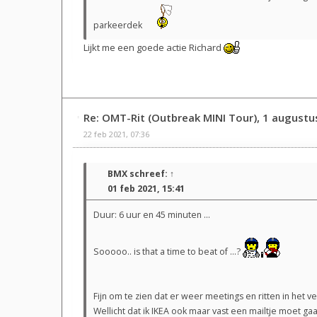
parkeerdek
Lijkt me een goede actie Richard
Re: OMT-Rit (Outbreak MINI Tour), 1 augustu
22 feb 2021, 07:36
BMX
schreef:
↑
01 feb 2021, 15:41
Duur: 6 uur en 45 minuten ...
Sooooo.. is that a time to beat of ...?
Fijn om te zien dat er weer meetings en ritten in het ve
Wellicht dat ik IKEA ook maar vast een mailtje moet 