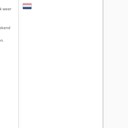
jk weer
 gekend
en.