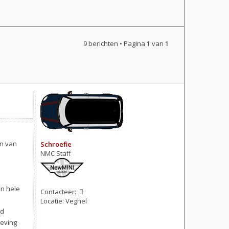
9 berichten • Pagina
1
van
1
in van
Schroefie
NMC Staff
en hele
Contacteer:
Locatie:
Veghel
nd
Berichten: 3447
geving
Lid geworden op:
02 jan 2014, 18:12