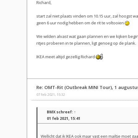
Richard,
start zal niet plaats vinden om 10.15 uur, zal hoogst waa
geen 6 uur nodig hebben om de rit te voltooien
We wilden alvast wat gaan plannen en we kijken begin 
ritjes proberen in te plannen, ligt genoeg op de plank.
IKEA meet altijd gezellig Richard
Re: OMT-Rit (Outbreak MINI Tour), 1 augustu
07 feb 2021, 15:32
BMX
schreef:
↑
01 feb 2021, 15:41
Wellicht dat ik IKEA ook maar vast een mailtje moet 