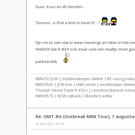
Duur: 6 uur en 45 minuten ...
Sooooo.. is that a time to beat of ...?
Fijn om te zien dat er weer meetings en ritten in het ver
Wellicht dat ik IKEA ook maar vast een mailtje moet g
parkeerdek
MINI F57 JCW | middendemper-delete | BC-racing coilov
MINI R56S | JCW-trim | H&R veren | einddemper delete?
Triumph Street Triple R 675cc | Leovince titanium exhau
MINI R57S | FJCW catback | Moeders editie
Re: OMT-Rit (Outbreak MINI Tour), 1 augustu
01 feb 2021, 22:08