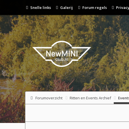
Snelle links
Galerij
Forum regels
Privacy
Forumoverzicht
Ritten en Events Archief
Event