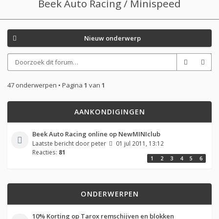
Beek Auto Racing / Minispeed
Nieuw onderwerp
47 onderwerpen • Pagina
1
van
1
AANKONDIGINGEN
Beek Auto Racing online op NewMINIclub
Laatste bericht door
peter
01 jul 2011, 13:12
Reacties:
81
1
2
3
4
5
6
ONDERWERPEN
10% Korting op Tarox remschijven en blokken