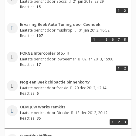
Laatste bericht door
Soccs
21 jan 2013, 23:29
Reacties:
15
1
2
Ervaring Beek Auto Tuning door Coendek
Laatste bericht door
mushrop
04 jan 2013, 16:52
Reacties:
107
1
…
5
6
7
8
FORGE Intercooler 615,- !!
Laatste bericht door
lowbeemer
02 jan 2013, 15:00
Reacties:
17
1
2
Nog een Beek chipactie binnenkort?
Laatste bericht door
frankie
20 dec 2012, 12:14
Reacties:
6
OEM JCW Works remkits
Laatste bericht door
Dirkxke
13 dec 2012, 20:12
Reacties:
35
1
2
3
(sport)luchtfilter