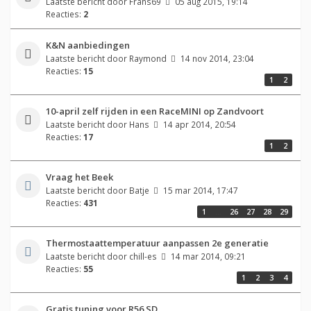
Laatste bericht door
Frans69
05 aug 2015, 19:14
Reacties:
2
K&N aanbiedingen
Laatste bericht door
Raymond
14 nov 2014, 23:04
Reacties:
15
1
2
10-april zelf rijden in een RaceMINI op Zandvoort
Laatste bericht door
Hans
14 apr 2014, 20:54
Reacties:
17
1
2
Vraag het Beek
Laatste bericht door
Batje
15 mar 2014, 17:47
Reacties:
431
1
…
26
27
28
29
Thermostaattemperatuur aanpassen 2e generatie
Laatste bericht door
chill-es
14 mar 2014, 09:21
Reacties:
55
1
2
3
4
Gratis tuning voor R56 SD