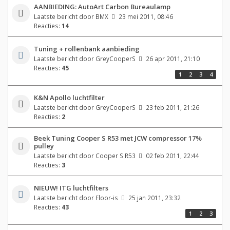
AANBIEDING: AutoArt Carbon Bureaulamp
Laatste bericht door
BMX
23 mei 2011, 08:46
Reacties:
14
Tuning + rollenbank aanbieding
Laatste bericht door
GreyCooperS
26 apr 2011, 21:10
Reacties:
45
1
2
3
4
K&N Apollo luchtfilter
Laatste bericht door
GreyCooperS
23 feb 2011, 21:26
Reacties:
2
Beek Tuning Cooper S R53 met JCW compressor 17%
pulley
Laatste bericht door
Cooper S R53
02 feb 2011, 22:44
Reacties:
3
NIEUW! ITG luchtfilters
Laatste bericht door
Floor-is
25 jan 2011, 23:32
Reacties:
43
1
2
3