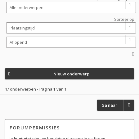
Sorteer op
Nieuw onderwerp
47 onderwerpen • Pagina
1
van
1
Ga naar
FORUMPERMISSIES
Je
kunt niet
nieuwe berichten plaatsen in dit forum