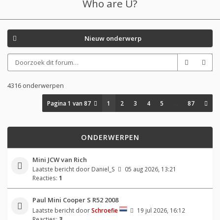
Who are U?
Nieuw onderwerp
4316 onderwerpen
Pagina
1
van
87
1
2
3
4
5
…
87
ONDERWERPEN
Mini JCW van Rich
Laatste bericht door
Daniel_S
05 aug 2026, 13:21
Reacties:
1
Paul Mini Cooper S R52 2008
Laatste bericht door
Schroefie
19 jul 2026, 16:12
Reacties:
3