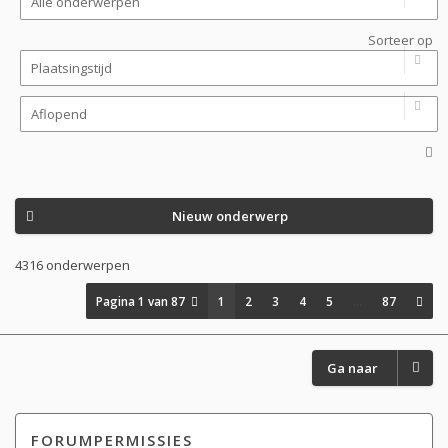
Sorteer op
Nieuw onderwerp
4316 onderwerpen
Pagina
1
van
87
1
2
3
4
5
…
87
Ga naar
FORUMPERMISSIES