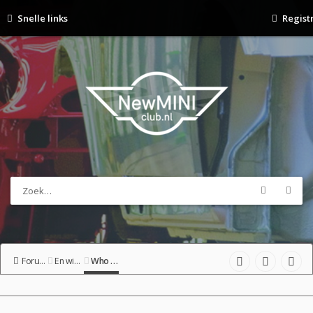
Snelle links
Regist
Forumoverzicht
En wie is u?
Who are U?