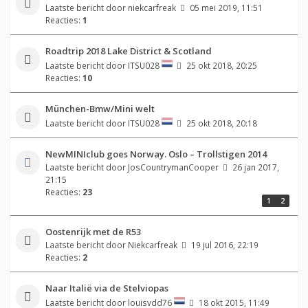
Laatste bericht door
niekcarfreak
05 mei 2019, 11:51
Reacties:
1
Roadtrip 2018 Lake District & Scotland
Laatste bericht door
ITSU028
25 okt 2018, 20:25
Reacties:
10
München-Bmw/Mini welt
Laatste bericht door
ITSU028
25 okt 2018, 20:18
NewMINIclub goes Norway. Oslo – Trollstigen 2014
Laatste bericht door
JosCountrymanCooper
26 jan 2017,
21:15
Reacties:
23
1
2
Oostenrijk met de R53
Laatste bericht door
Niekcarfreak
19 jul 2016, 22:19
Reacties:
2
Naar Italië via de Stelviopas
Laatste bericht door
louisvdd76
18 okt 2015, 11:49