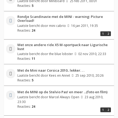
Laatste bericht door
Miniboard
25 feb 2011, 00:01
Reacties:
5
Rondje Scandinavie met de MINI - warning: Picture
Overload!
Laatste bericht door
mini cabrio
16 jan 2011, 19:35
Reacties:
24
1
2
Met onze andere ride X5 M-sportpack naar Ligurische
kust
Laatste bericht door
the blue lobster
02 nov 2010, 22:33
Reacties:
11
Met de Mini naar Corsica 2010.. lekker. . .
Laatste bericht door
Kees en Annet
25 sep 2010, 20:26
Reacties:
5
Met de MINI op de Stelvio Pas! en meer ...(foto en film)
Laatste bericht door
Marcel Always Open
23 aug 2010,
23:30
Reacties:
24
1
2