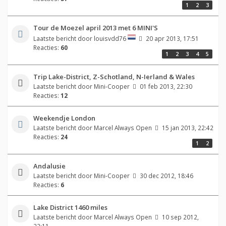
1
2
3
Tour de Moezel april 2013 met 6 MINI'S
Laatste bericht door
louisvdd76
20 apr 2013, 17:51
Reacties:
60
1
2
3
4
5
Trip Lake-District, Z-Schotland, N-Ierland & Wales
Laatste bericht door
Mini-Cooper
01 feb 2013, 22:30
Reacties:
12
Weekendje London
Laatste bericht door
Marcel Always Open
15 jan 2013, 22:42
Reacties:
24
1
2
Andalusie
Laatste bericht door
Mini-Cooper
30 dec 2012, 18:46
Reacties:
6
Lake District 1460 miles
Laatste bericht door
Marcel Always Open
10 sep 2012,
22:11