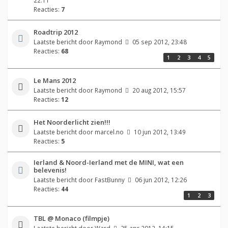
Reacties:
7
Roadtrip 2012
Laatste bericht door
Raymond
05 sep 2012, 23:48
Reacties:
68
1
2
3
4
5
Le Mans 2012
Laatste bericht door
Raymond
20 aug 2012, 15:57
Reacties:
12
Het Noorderlicht zien!!!
Laatste bericht door
marcel.no
10 jun 2012, 13:49
Reacties:
5
Ierland & Noord-Ierland met de MINI, wat een
belevenis!
Laatste bericht door
FastBunny
06 jun 2012, 12:26
Reacties:
44
1
2
3
TBL @ Monaco (filmpje)
Laatste bericht door
Ward
25 apr 2012, 14:15