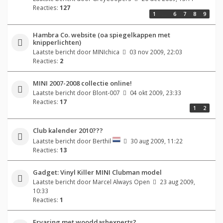
Reacties:
127
1
…
6
7
8
9
Hambra Co. website (oa spiegelkappen met
knipperlichten)
Laatste bericht door
MINIchica
03 nov 2009, 22:03
Reacties:
2
MINI 2007-2008 collectie online!
Laatste bericht door
Blont-007
04 okt 2009, 23:33
Reacties:
17
1
2
Club kalender 2010???
Laatste bericht door
Berthil
30 aug 2009, 11:22
Reacties:
13
Gadget: Vinyl Killer MINI Clubman model
Laatste bericht door
Marcel Always Open
23 aug 2009,
10:33
Reacties:
1
Ervaring met wooddashexperts?