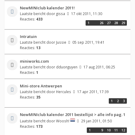
NewMINIclub kalender 2011!
Laatste bericht door
gissa
17 okt 2011, 11:30
Reacties:
433
1
…
26
27
28
29
Intratuin
Laatste bericht door
Jussie
05 sep 2011, 19:41
Reacties:
13
miniworks.com
Laatste bericht door
dduonguyen
17 aug 2011, 06:25
Reacties:
1
Mini-store Antwerpen
Laatste bericht door
Hercules
17 apr 2011, 17:39
Reacties:
35
1
2
3
NewMINIclub kalender 2011 bestellijst > alle info pag. 1
Laatste bericht door
Woosh!
29 jan 2011, 01:50
Reacties:
173
1
…
9
10
11
12