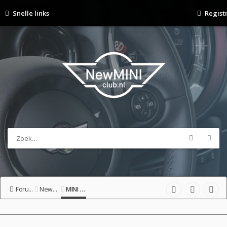
Snelle links
Regist
Forumoverzicht
NewMINIclub-shop
MINI Stores, NMC Merchandise