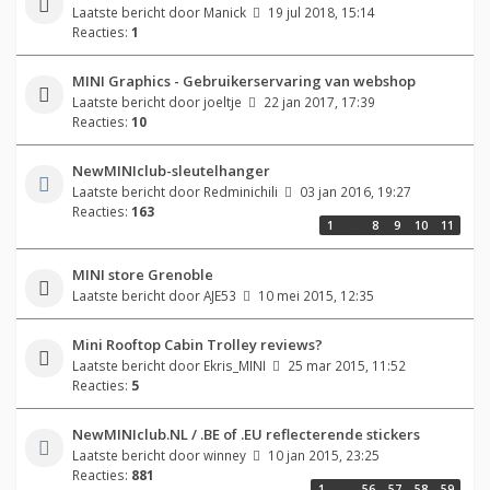
Laatste bericht door
Manick
19 jul 2018, 15:14
Reacties:
1
MINI Graphics - Gebruikerservaring van webshop
Laatste bericht door
joeltje
22 jan 2017, 17:39
Reacties:
10
NewMINIclub-sleutelhanger
Laatste bericht door
Redminichili
03 jan 2016, 19:27
Reacties:
163
1
…
8
9
10
11
MINI store Grenoble
Laatste bericht door
AJE53
10 mei 2015, 12:35
Mini Rooftop Cabin Trolley reviews?
Laatste bericht door
Ekris_MINI
25 mar 2015, 11:52
Reacties:
5
NewMINIclub.NL / .BE of .EU reflecterende stickers
Laatste bericht door
winney
10 jan 2015, 23:25
Reacties:
881
1
…
56
57
58
59