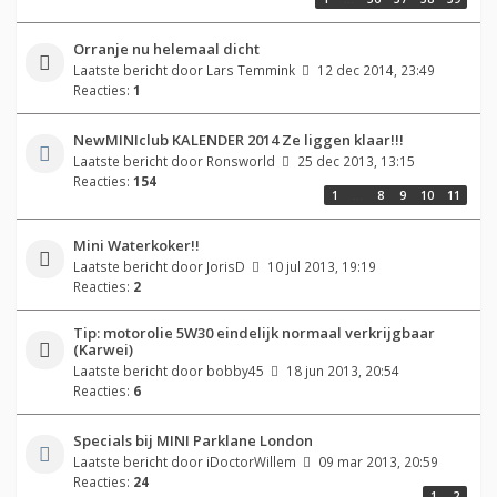
Orranje nu helemaal dicht
Laatste bericht door
Lars Temmink
12 dec 2014, 23:49
Reacties:
1
NewMINIclub KALENDER 2014 Ze liggen klaar!!!
Laatste bericht door
Ronsworld
25 dec 2013, 13:15
Reacties:
154
1
…
8
9
10
11
Mini Waterkoker!!
Laatste bericht door
JorisD
10 jul 2013, 19:19
Reacties:
2
Tip: motorolie 5W30 eindelijk normaal verkrijgbaar
(Karwei)
Laatste bericht door
bobby45
18 jun 2013, 20:54
Reacties:
6
Specials bij MINI Parklane London
Laatste bericht door
iDoctorWillem
09 mar 2013, 20:59
Reacties:
24
1
2