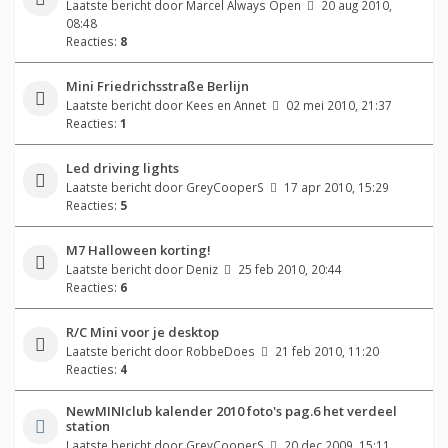
Laatste bericht door
Marcel Always Open
20 aug 2010,
08:48
Reacties:
8
Mini Friedrichsstraße Berlijn
Laatste bericht door
Kees en Annet
02 mei 2010, 21:37
Reacties:
1
Led driving lights
Laatste bericht door
GreyCooperS
17 apr 2010, 15:29
Reacties:
5
M7 Halloween korting!
Laatste bericht door
Deniz
25 feb 2010, 20:44
Reacties:
6
R/C Mini voor je desktop
Laatste bericht door
RobbeDoes
21 feb 2010, 11:20
Reacties:
4
NewMINIclub kalender 2010 foto's pag.6 het verdeel
station
Laatste bericht door
GreyCooperS
20 dec 2009, 15:11