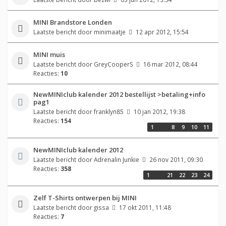
MINI Brandstore Londen
Laatste bericht door
minimaatje
12 apr 2012, 15:54
MINI muis
Laatste bericht door
GreyCooperS
16 mar 2012, 08:44
Reacties:
10
NewMINIclub kalender 2012 bestellijst >betaling+info
pag1
Laatste bericht door
franklyn85
10 jan 2012, 19:38
Reacties:
154
1
…
8
9
10
11
NewMINIclub kalender 2012
Laatste bericht door
Adrenalin Junkie
26 nov 2011, 09:30
Reacties:
358
1
…
21
22
23
24
Zelf T-Shirts ontwerpen bij MINI
Laatste bericht door
gissa
17 okt 2011, 11:48
Reacties:
7