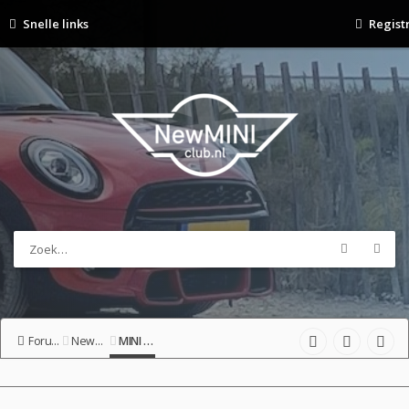
Snelle links
Regist
Forumoverzicht
NewMINIclub-shop
MINI Stores, NMC Merchandise