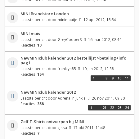
MINI Brandstore Londen
Laatste bericht door
minimaatje
12 apr 2012, 15:54
MINI muis
Laatste bericht door
GreyCooperS
16 mar 2012, 08:44
Reacties:
10
NewMINIclub kalender 2012 bestellijst >betaling+info
pag1
Laatste bericht door
franklyn85
10 jan 2012, 19:38
Reacties:
154
1
…
8
9
10
11
NewMINIclub kalender 2012
Laatste bericht door
Adrenalin Junkie
26 nov 2011, 09:30
Reacties:
358
1
…
21
22
23
24
Zelf T-Shirts ontwerpen bij MINI
Laatste bericht door
gissa
17 okt 2011, 11:48
Reacties:
7