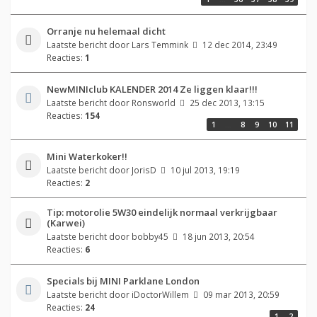
Orranje nu helemaal dicht
Laatste bericht door
Lars Temmink
12 dec 2014, 23:49
Reacties:
1
NewMINIclub KALENDER 2014 Ze liggen klaar!!!
Laatste bericht door
Ronsworld
25 dec 2013, 13:15
Reacties:
154
1
…
8
9
10
11
Mini Waterkoker!!
Laatste bericht door
JorisD
10 jul 2013, 19:19
Reacties:
2
Tip: motorolie 5W30 eindelijk normaal verkrijgbaar
(Karwei)
Laatste bericht door
bobby45
18 jun 2013, 20:54
Reacties:
6
Specials bij MINI Parklane London
Laatste bericht door
iDoctorWillem
09 mar 2013, 20:59
Reacties:
24
1
2