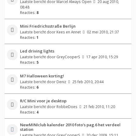
Laatste bericht door
Marcel Always Open
20 aug 2010,
08:48
Reacties:
8
Mini Friedrichsstraße Berlijn
Laatste bericht door
Kees en Annet
02 mei 2010, 21:37
Reacties:
1
Led driving lights
Laatste bericht door
GreyCooperS
17 apr 2010, 15:29
Reacties:
5
M7 Halloween korting!
Laatste bericht door
Deniz
25 feb 2010, 20:44
Reacties:
6
R/C Mini voor je desktop
Laatste bericht door
RobbeDoes
21 feb 2010, 11:20
Reacties:
4
NewMINIclub kalender 2010 foto's pag.6 het verdeel
station
Laatste bericht door
GreyCooperS
20 dec 2009, 15:11