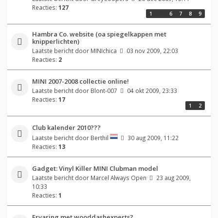
Reacties:
127
1
…
6
7
8
9
Hambra Co. website (oa spiegelkappen met
knipperlichten)
Laatste bericht door
MINIchica
03 nov 2009, 22:03
Reacties:
2
MINI 2007-2008 collectie online!
Laatste bericht door
Blont-007
04 okt 2009, 23:33
Reacties:
17
1
2
Club kalender 2010???
Laatste bericht door
Berthil
30 aug 2009, 11:22
Reacties:
13
Gadget: Vinyl Killer MINI Clubman model
Laatste bericht door
Marcel Always Open
23 aug 2009,
10:33
Reacties:
1
Ervaring met wooddashexperts?