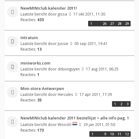
NewMINIclub kalender 2011!
Laatste bericht door
gissa
17 okt 2011, 11:30
Reacties:
433
1
…
26
27
28
29
Intratuin
Laatste bericht door
Jussie
05 sep 2011, 19:41
Reacties:
13
miniworks.com
Laatste bericht door
dduonguyen
17 aug 2011, 06:25
Reacties:
1
Mini-store Antwerpen
Laatste bericht door
Hercules
17 apr 2011, 17:39
Reacties:
35
1
2
3
NewMINIclub kalender 2011 bestellijst > alle info pag. 1
Laatste bericht door
Woosh!
29 jan 2011, 01:50
Reacties:
173
1
…
9
10
11
12