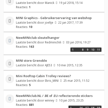
Laatste bericht door
Manick
19 jul 2018, 15:14
Reacties:
1
MINI Graphics - Gebruikerservaring van webshop
Laatste bericht door
joeltje
22 jan 2017, 17:39
Reacties:
10
NewMINIclub-sleutelhanger
Laatste bericht door
Redminichili
03 jan 2016, 19:27
Reacties:
163
1
…
8
9
10
11
MINI store Grenoble
Laatste bericht door
AJE53
10 mei 2015, 12:35
Mini Rooftop Cabin Trolley reviews?
Laatste bericht door
Ekris_MINI
25 mar 2015, 11:52
Reacties:
5
NewMINIclub.NL / .BE of .EU reflecterende stickers
Laatste bericht door
winney
10 jan 2015, 23:25
Reacties:
881
1
…
56
57
58
59