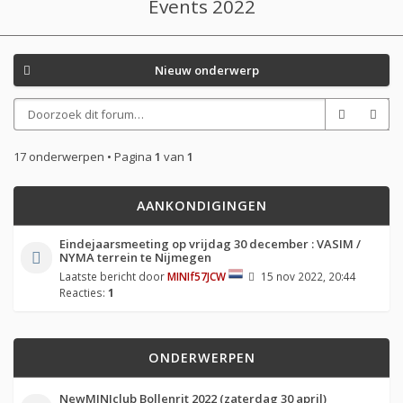
Events 2022
Nieuw onderwerp
17 onderwerpen • Pagina
1
van
1
AANKONDIGINGEN
Eindejaarsmeeting op vrijdag 30 december : VASIM /
NYMA terrein te Nijmegen
Laatste bericht door
MINIf57JCW
15 nov 2022, 20:44
Reacties:
1
ONDERWERPEN
NewMINIclub Bollenrit 2022 (zaterdag 30 april)