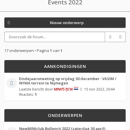
Events 2022
Nieuw onderwerp
17 onderwerpen • Pagina
1
van
1
AANKONDIGINGEN
Eindejaarsmeeting op vrijdag 30 december : VASIM /
NYMA terrein te Nijmegen
Laatste bericht door
MINIf57JCW
15 nov 2022, 20:44
Reacties:
1
ONDERWERPEN
NewMINIclub Bollenrit 2022 (zaterdag 30 april)