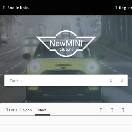
Snelle links
Regist
Forumoverzicht
Sponsor-shop
NextGear Media