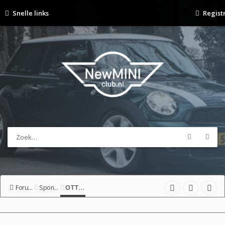
Snelle links
Regist
Forumoverzicht
Sponsor-shop
OTTOHAUS