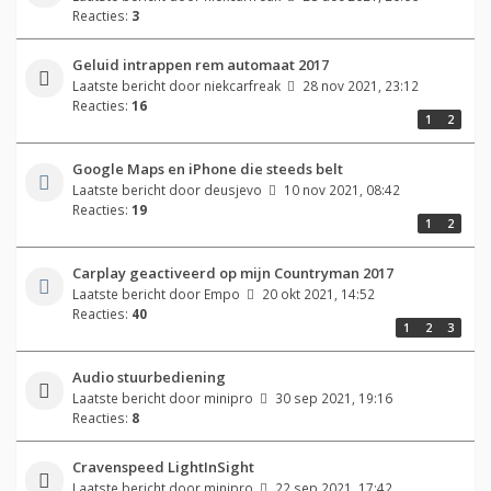
Reacties:
3
Geluid intrappen rem automaat 2017
Laatste bericht door
niekcarfreak
28 nov 2021, 23:12
Reacties:
16
1
2
Google Maps en iPhone die steeds belt
Laatste bericht door
deusjevo
10 nov 2021, 08:42
Reacties:
19
1
2
Carplay geactiveerd op mijn Countryman 2017
Laatste bericht door
Empo
20 okt 2021, 14:52
Reacties:
40
1
2
3
Audio stuurbediening
Laatste bericht door
minipro
30 sep 2021, 19:16
Reacties:
8
Cravenspeed LightInSight
Laatste bericht door
minipro
22 sep 2021, 17:42