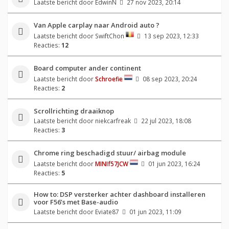
Laatste bericht door
EdwinN
27 nov 2023, 20:14
Van Apple carplay naar Android auto ?
Laatste bericht door
SwiftChon
13 sep 2023, 12:33
Reacties:
12
Board computer ander continent
Laatste bericht door
Schroefie
08 sep 2023, 20:24
Reacties:
2
Scrollrichting draaiknop
Laatste bericht door
niekcarfreak
22 jul 2023, 18:08
Reacties:
3
Chrome ring beschadigd stuur/ airbag module
Laatste bericht door
MINIf57JCW
01 jun 2023, 16:24
Reacties:
5
How to: DSP versterker achter dashboard installeren
voor F56’s met Base-audio
Laatste bericht door
Eviate87
01 jun 2023, 11:09