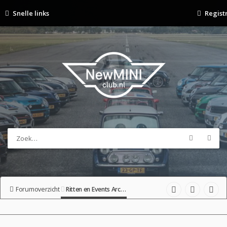
Snelle links
Regist
Forumoverzicht
Ritten en Events Archief