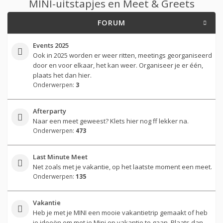
MINI-uitstapjes en Meet & Greets
FORUM
Events 2025
Ook in 2025 worden er weer ritten, meetings georganiseerd
door en voor elkaar, het kan weer. Organiseer je er één,
plaats het dan hier.
Onderwerpen:
3
Afterparty
Naar een meet geweest? Klets hier nog ff lekker na.
Onderwerpen:
473
Last Minute Meet
Net zoals met je vakantie, op het laatste moment een meet.
Onderwerpen:
135
Vakantie
Heb je met je MINI een mooie vakantietrip gemaakt of heb
je ideeën om met je Mini op vakantie te gaan. Plaats dan