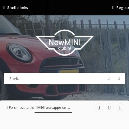
Snelle links
Regist
Forumoverzicht
MINI-uitstapjes en Meet & Greets