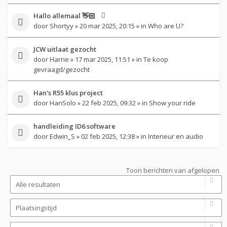
Hallo allemaal 👋🏻
door
Shortyy
» 20 mar 2025, 20:15 » in
Who are U?
JCW uitlaat gezocht
door
Harrie
» 17 mar 2025, 11:51 » in
Te koop
gevraagd/gezocht
Han's R55 klus project
door
HanSolo
» 22 feb 2025, 09:32 » in
Show your ride
handleiding ID6 software
door
Edwin_S
» 02 feb 2025, 12:38 » in
Interieur en audio
Toon berichten van afgelopen