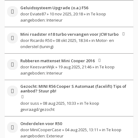
Geluidssysteem Upgrade (o.a.) F56
door
Eviate87
» 10 nov 2025, 20:18 » in
Te koop
aangeboden: Interieur
Mini roadster n18 turbo vervangen voor JCW turbo
door
Ricardo R50
» 08 okt 2025, 18:34 » in
Motor- en
onderstel (tuning)
Rubberen mattenset Mini Cooper 2016
door
KeesvanWijk
» 19 aug 2025, 21:46 » in
Te koop
aangeboden: Interieur
Gezocht: MINI R56 Cooper S Automaat (facelift) Tips of
aanbod? Stuur pb!
door
suss
» 08 aug 2025, 10:33 » in
Te koop
gevraagd/gezocht
Onderdelen voor R50
door
MiniCooperCase
» 04 aug 2025, 13:11 » in
Te koop
aangeboden: Exterieur