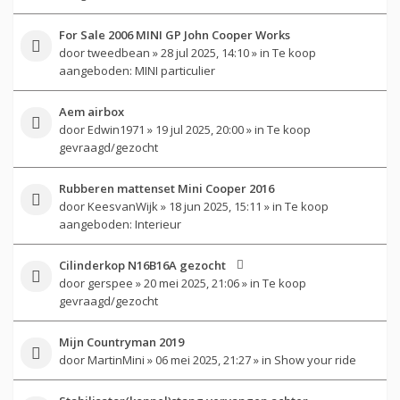
For Sale 2006 MINI GP John Cooper Works
door
tweedbean
» 28 jul 2025, 14:10 » in
Te koop
aangeboden: MINI particulier
Aem airbox
door
Edwin1971
» 19 jul 2025, 20:00 » in
Te koop
gevraagd/gezocht
Rubberen mattenset Mini Cooper 2016
door
KeesvanWijk
» 18 jun 2025, 15:11 » in
Te koop
aangeboden: Interieur
Cilinderkop N16B16A gezocht
door
gerspee
» 20 mei 2025, 21:06 » in
Te koop
gevraagd/gezocht
Mijn Countryman 2019
door
MartinMini
» 06 mei 2025, 21:27 » in
Show your ride