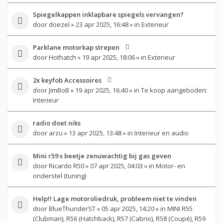
Spiegelkappen inklapbare spiegels vervangen?
door
doezel
» 23 apr 2025, 16:48 » in
Exterieur
Parklane motorkap strepen
door
Hothatch
» 19 apr 2025, 18:06 » in
Exterieur
2x keyfob Accessoires
door
JimBoB
» 19 apr 2025, 16:40 » in
Te koop aangeboden:
Interieur
radio doet niks
door
arzu
» 13 apr 2025, 13:48 » in
Interieur en audio
Mini r59 s beetje zenuwachtig bij gas geven
door
Ricardo R50
» 07 apr 2025, 04:03 » in
Motor- en
onderstel (tuning)
Help!! Lage motoroliedruk, probleem niet te vinden
door
BlueThunderST
» 05 apr 2025, 14:20 » in
MINI R55
(Clubman), R56 (Hatchback), R57 (Cabrio), R58 (Coupé), R59