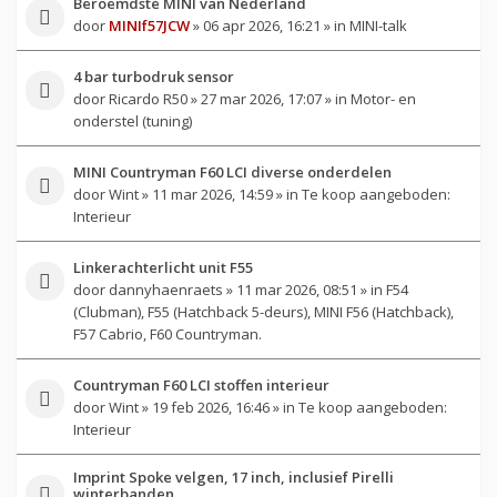
Beroemdste MINI van Nederland
door
MINIf57JCW
» 06 apr 2026, 16:21 » in
MINI-talk
4 bar turbodruk sensor
door
Ricardo R50
» 27 mar 2026, 17:07 » in
Motor- en
onderstel (tuning)
MINI Countryman F60 LCI diverse onderdelen
door
Wint
» 11 mar 2026, 14:59 » in
Te koop aangeboden:
Interieur
Linkerachterlicht unit F55
door
dannyhaenraets
» 11 mar 2026, 08:51 » in
F54
(Clubman), F55 (Hatchback 5-deurs), MINI F56 (Hatchback),
F57 Cabrio, F60 Countryman.
Countryman F60 LCI stoffen interieur
door
Wint
» 19 feb 2026, 16:46 » in
Te koop aangeboden:
Interieur
Imprint Spoke velgen, 17 inch, inclusief Pirelli
winterbanden.