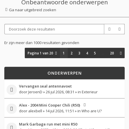
Onbeantwoorde onderwerpen
Ga naar uitgebreid zoeken
Er zijn meer dan 1000 resultaten gevonden
Pagina
1
van
20
1
2
3
4
5
…
20
ONDERWERPEN
Vervangen seal antennavoet
door
JeroenD
» 26 jul 2026, 08:31 » in
Exterieur
Alex - 2004 Mini Cooper Chili (R50)
door
alexbell
» 14 jul 2026, 11:51 » in
Who are U?
Mark Garbage run met mini R50