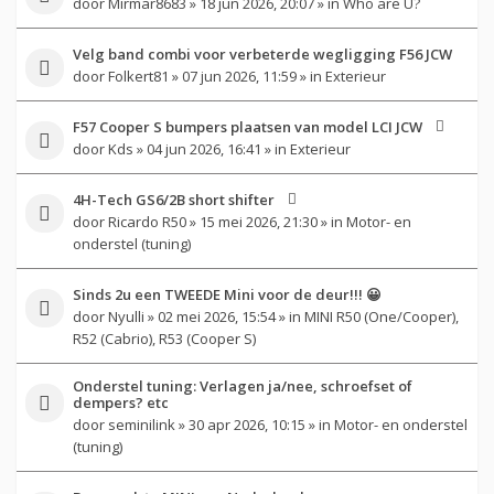
door
Mirmar8683
» 18 jun 2026, 20:07 » in
Who are U?
Velg band combi voor verbeterde wegligging F56 JCW
door
Folkert81
» 07 jun 2026, 11:59 » in
Exterieur
F57 Cooper S bumpers plaatsen van model LCI JCW
door
Kds
» 04 jun 2026, 16:41 » in
Exterieur
4H-Tech GS6/2B short shifter
door
Ricardo R50
» 15 mei 2026, 21:30 » in
Motor- en
onderstel (tuning)
Sinds 2u een TWEEDE Mini voor de deur!!! 😀
door
Nyulli
» 02 mei 2026, 15:54 » in
MINI R50 (One/Cooper),
R52 (Cabrio), R53 (Cooper S)
Onderstel tuning: Verlagen ja/nee, schroefset of
dempers? etc
door
seminilink
» 30 apr 2026, 10:15 » in
Motor- en onderstel
(tuning)