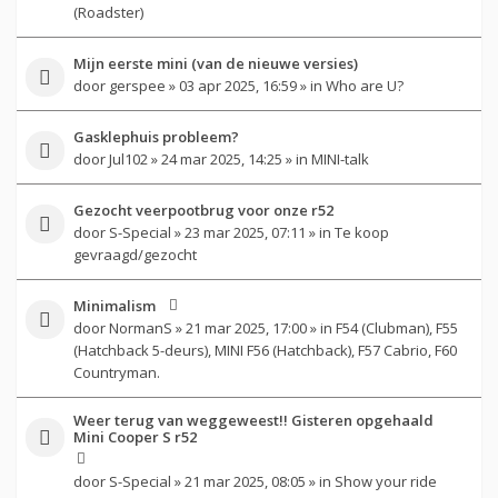
(Roadster)
Mijn eerste mini (van de nieuwe versies)
door
gerspee
» 03 apr 2025, 16:59 » in
Who are U?
Gasklephuis probleem?
door
Jul102
» 24 mar 2025, 14:25 » in
MINI-talk
Gezocht veerpootbrug voor onze r52
door
S-Special
» 23 mar 2025, 07:11 » in
Te koop
gevraagd/gezocht
Minimalism
door
NormanS
» 21 mar 2025, 17:00 » in
F54 (Clubman), F55
(Hatchback 5-deurs), MINI F56 (Hatchback), F57 Cabrio, F60
Countryman.
Weer terug van weggeweest!! Gisteren opgehaald
Mini Cooper S r52
door
S-Special
» 21 mar 2025, 08:05 » in
Show your ride