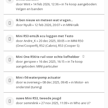
door
Wint
» 14 feb 2026, 12:36 » in
Te koop aangeboden:
Velgen en banden
Ik ben nieuw en meteen wat vragen...
door
Nyulli
» 12 feb 2026, 20:07 » in
MINI-talk
Mini R53 ems2k ecu loggen met Testo
door
Andre_K
» 20 dec 2025, 00:05 » in
MINI R50
(One/CooperR), R52 (Cabrio), R53 (Cooper S)
Mini One R56 te ruil voor echte liefhebber
door
gerspee
» 16 dec 2025, 16:15 » in
Te koop
aangeboden: MINI particulier
Mini r56 waterpomp actuator
door
w.overweg
» 08 dec 2025, 09:45 » in
Motor- en
onderstel (tuning)
ouwe Mini R53, tweede jeugd
door
seminilink
» 27 nov 2025, 11:09 » in
Who are U?