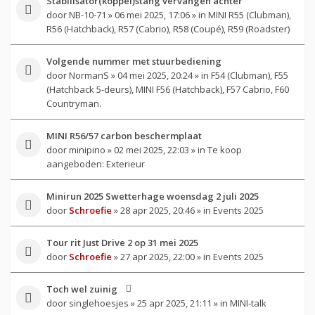
Stabilisator(koppel)stang vervangen achter
door
NB-10-71
» 06 mei 2025, 17:06 » in
MINI R55 (Clubman),
R56 (Hatchback), R57 (Cabrio), R58 (Coupé), R59 (Roadster)
Volgende nummer met stuurbediening
door
NormanS
» 04 mei 2025, 20:24 » in
F54 (Clubman), F55
(Hatchback 5-deurs), MINI F56 (Hatchback), F57 Cabrio, F60
Countryman.
MINI R56/57 carbon beschermplaat
door
minipino
» 02 mei 2025, 22:03 » in
Te koop
aangeboden: Exterieur
Minirun 2025 Swetterhage woensdag 2 juli 2025
door
Schroefie
» 28 apr 2025, 20:46 » in
Events 2025
Tour rit Just Drive 2 op 31 mei 2025
door
Schroefie
» 27 apr 2025, 22:00 » in
Events 2025
Toch wel zuinig
door
singlehoesjes
» 25 apr 2025, 21:11 » in
MINI-talk